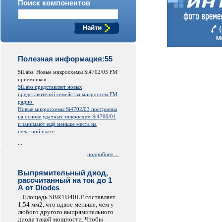
Поиск компонентов
Полезная информация:55
SiLabs. Новые микросхемы Si4702/03 FM
приёмников
SiLabs представляет новых
представителей семейства микросхем FM
радио.
Новые микросхемы Si4702/03 построены
на основе удачных микросхем Si4700/01
и занимают ещё меньше места на
печатной плате.
...
подробнее ...
Выпрямительный диод,
рассчитанный на ток до 1
А от Diodes
Площадь SBR1U40LP составляет
1,54 мм2, что вдвое меньше, чем у
любого другого выпрямительного
диода такой мощности. Чтобы