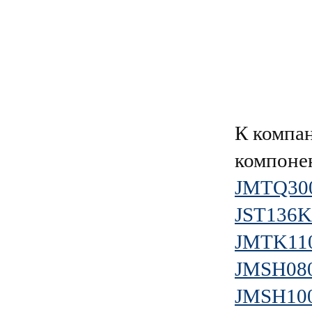
К компа
компоне
JMTQ30
JST136K
JMTK11
JMSH08
JMSH10