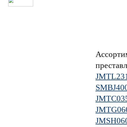
Ассорти
преставл
JMTL23
SMBJ40
JMTC03
JMTG06
JMSH06