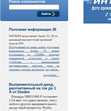
Поиск компонентов
Полезная информация:36
NAVMAN представляет Jupiter 32. 20-ти
канальный высокоточный приёмный
модуль GPS.
Построенный на самых новых доступных
компонентах, Jupiter 32 может
отслеживать до -159dBm, обладает
повышенной точностью и может
устойчиво с минимальными
погрешностями работать даже на
сложных участках местности, под листв...
подробнее ...
Выпрямительный диод,
рассчитанный на ток до 1
А от Diodes
Площадь SBR1U40LP составляет
1,54 мм2, что вдвое меньше, чем у
любого другого выпрямительного
диода такой мощности. Чтобы