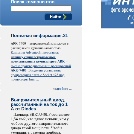
Поиск компонентов
Полезная информация:31
ARK-7480 – встраиваемый компьютер с
расширяемой функциональностью
Компания Advantech представила
новинку серии встраиваемых
промышленных компьютеров ARK
–
высокопроизводительный и расширяемый
ARK-7480
. В изделии установлена
процессорная плата с Socket 478 под
процессоры Intel ...
подробнее ...
Выпрямительный диод,
рассчитанный на ток до 1
А от Diodes
Площадь SBR1U40LP составляет
1,54 мм2, что вдвое меньше, чем у
любого другого выпрямительного
диода такой мощности. Чтобы
уменьшить размеры прибора,