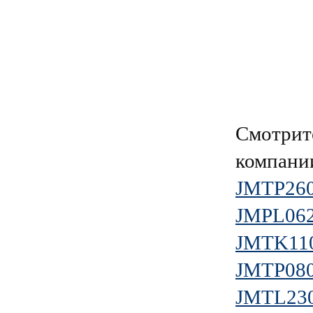
Смотрит
компан
JMTP26
JMPL06
JMTK11
JMTP08
JMTL23