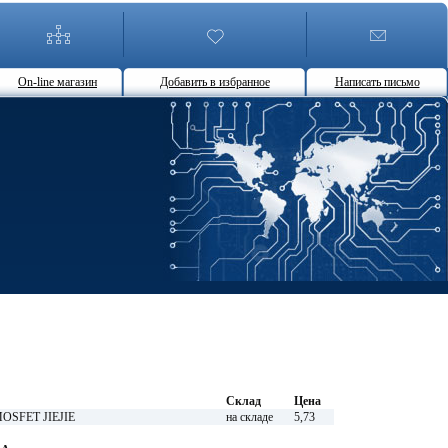
On-line магазин
Добавить в избранное
Написать письмо
Склад
Цена
MOSFET JIEJIE
на складе
5,73