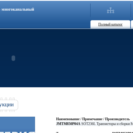
86 многоканальный
Полный каталог
укции
Наименование / Примечание / Производитель
JMTM850P04A
SOT236L Транзисторы и сборки 