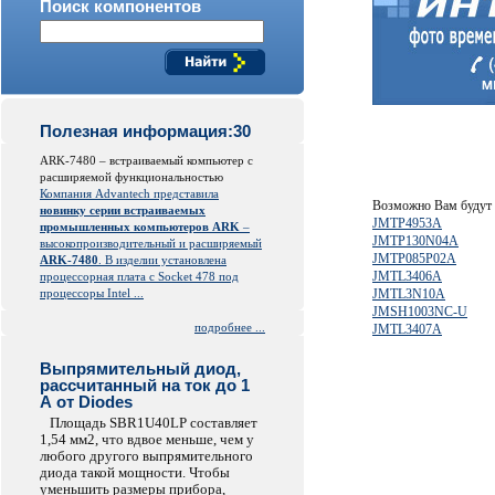
Поиск компонентов
Полезная информация:30
ARK-7480 – встраиваемый компьютер с
расширяемой функциональностью
Компания Advantech представила
Возможно Вам будут 
новинку серии встраиваемых
JMTP4953A
промышленных компьютеров ARK
–
JMTP130N04A
высокопроизводительный и расширяемый
JMTP085P02A
ARK-7480
. В изделии установлена
JMTL3406A
процессорная плата с Socket 478 под
процессоры Intel ...
JMTL3N10A
JMSH1003NC-U
подробнее ...
JMTL3407A
Выпрямительный диод,
рассчитанный на ток до 1
А от Diodes
Площадь SBR1U40LP составляет
1,54 мм2, что вдвое меньше, чем у
любого другого выпрямительного
диода такой мощности. Чтобы
уменьшить размеры прибора,