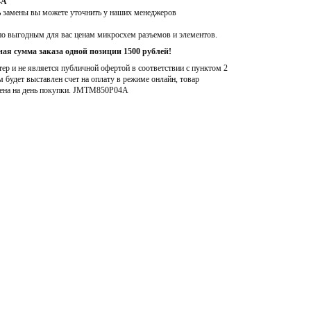
4A
ь замены вы можете уточнить у наших менеджеров
по выгодным для вас ценам микросхем разъемов и элементов.
ая сумма заказа одной позиции 1500 рублей!
р и не является публичной офертой в соответствии с пунктом 2
м будет выставлен счет на оплату в режиме онлайн, товар
ена на день покупки
. JMTM850P04A