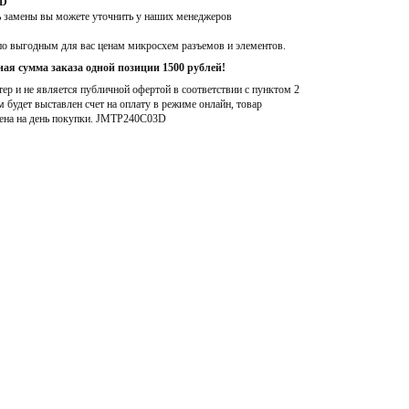
3D
ь замены вы можете уточнить у наших менеджеров
по выгодным для вас ценам микросхем разъемов и элементов.
ая сумма заказа одной позиции 1500 рублей!
р и не является публичной офертой в соответствии с пунктом 2
м будет выставлен счет на оплату в режиме онлайн, товар
ена на день покупки
. JMTP240C03D