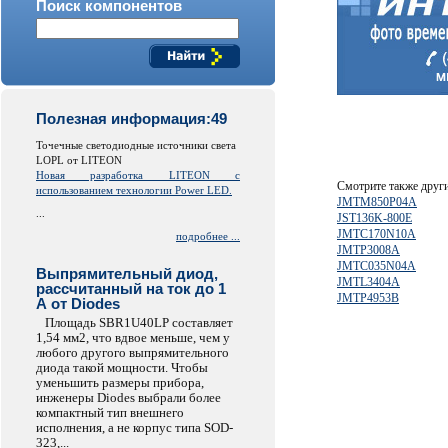
Поиск компонентов
Полезная информация:49
Точечные светодиодные источники света
LOPL от LITEON
Новая разработка LITEON с
Смотрите также друг
использованием технологии Power LED.
JMTM850P04A
...
JST136K-800E
JMTC170N10A
подробнее ...
JMTP3008A
JMTC035N04A
Выпрямительный диод,
JMTL3404A
рассчитанный на ток до 1
JMTP4953B
А от Diodes
Площадь SBR1U40LP составляет
1,54 мм2, что вдвое меньше, чем у
любого другого выпрямительного
диода такой мощности. Чтобы
уменьшить размеры прибора,
инженеры Diodes выбрали более
компактный тип внешнего
исполнения, а не корпус типа SOD-
323,...