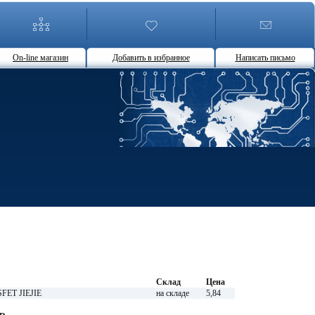
On-line магазин
Добавить в избранное
Написать письмо
Склад
Цена
FET JIEJIE
на складе
5,84