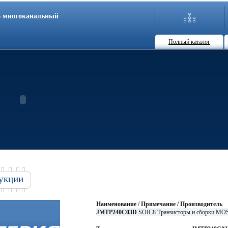
86 многоканальный
Полный каталог
укции
Наименование / Примечание / Производитель
JMTP240C03D
SOIC8 Транзисторы и сборки MOS