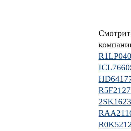
Смотрит
компан
R1LP04
ICL766
HD6417
R5F212
2SK162
RAA211
R0K521