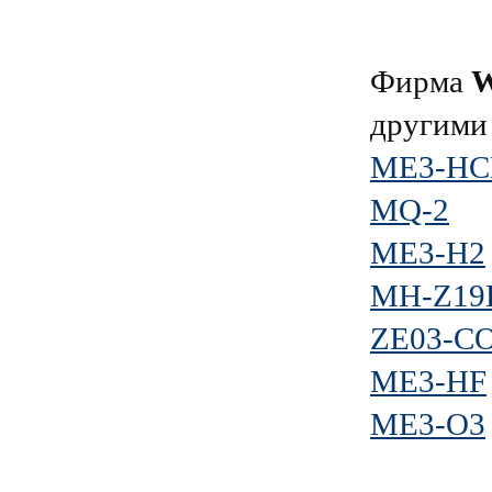
Фирма
другими
ME3-HC
MQ-2
ME3-H2
MH-Z19D
ZE03-C
ME3-HF
ME3-O3