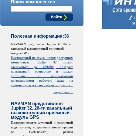
Поиск компонентов
Полезная информация:36
NAVMAN представляет Jupiter 32. 20-ти
канальный высокоточный приёмный
модуль GPS.
Построенный на самых новых доступных
компонентах, Jupiter 32 может
отслеживать до -159dBm, обладает
повышенной точностью и может
устойчиво с минимальными
погрешностями работать даже на
сложных участках местности, под листв...
подробнее ...
NAVMAN представляет
Jupiter 32. 20-ти канальный
высокоточный приёмный
модуль GPS
Поддерживаются активный и пассивный
виды антенн, сохранение конфигурации
во
flash
-памяти, режим