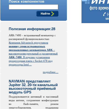
Поиск компонентов
Полезная информация:28
ARK-7480 – встраиваемый компьютер с
расширяемой функциональностью
Компания Advantech представила
новинку серии встраиваемых
промышленных компьютеров ARK
–
высокопроизводительный и расширяемый
ARK-7480
. В изделии установлена
процессорная плата с Socket 478 под
процессоры Intel ...
подробнее ...
NAVMAN представляет
Jupiter 32. 20-ти канальный
высокоточный приёмный
модуль GPS
Поддерживаются активный и пассивный
виды антенн, сохранение конфигурации
во
flash
-памяти, режим
энергосбережения, поддержка