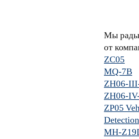
Мы рады 
от комп
ZC05
MQ-7B
ZH06-III
ZH06-IV
ZP05 Veh
Detectio
MH-Z19D