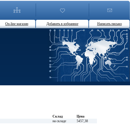
On-line магазин
Добавить в избранное
Написать письмо
Склад
Цена
на складе
5457,38