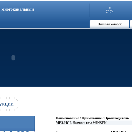
86 многоканальный
Полный каталог
укции
Наименование / Примечание / Производитель
ME3-HCL
Датчики газа WINSEN