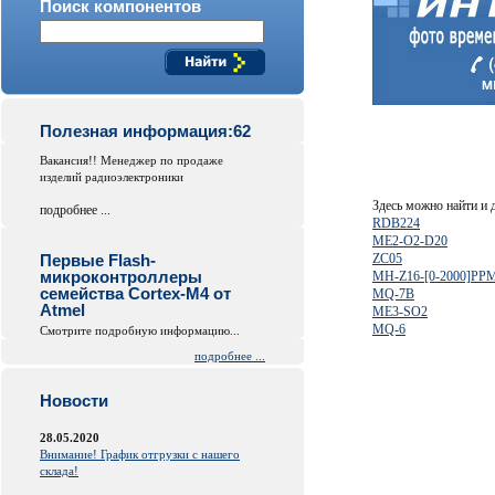
Поиск компонентов
Полезная информация:62
Вакансия!! Менеджер по продаже
изделий радиоэлектроники
Здесь можно найти и
подробнее ...
RDB224
ME2-O2-D20
Первые Flash-
ZC05
микроконтроллеры
MH-Z16-[0-2000]PP
семейства Cortex-M4 от
MQ-7B
Atmel
ME3-SO2
MQ-6
Смотрите подробную информацию...
подробнее ...
Новости
28.05.2020
Внимание! График отгрузки с нашего
склада!