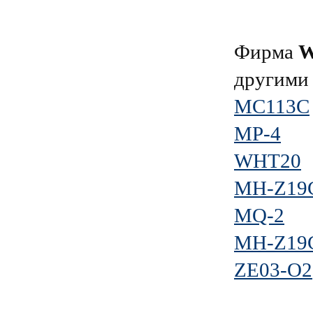
Фирма
W
другими
MC113C
MP-4
WHT20
MH-Z19C
MQ-2
MH-Z19
ZE03-O2