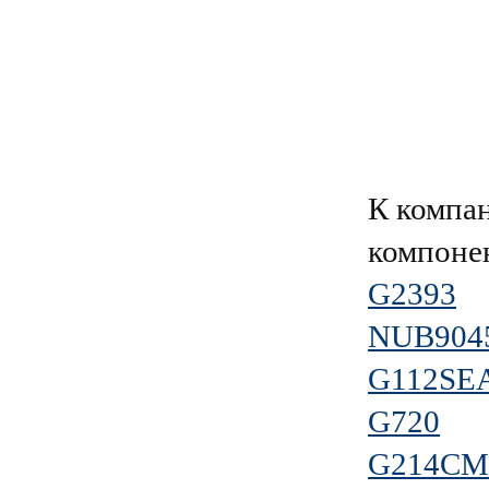
К компа
компоне
G2393
NUB9045
G112SE
G720
G214CM