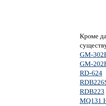
Кроме д
существ
GM-302
GM-202
RD-624
RDB226
RDB223
MQ131 Hi