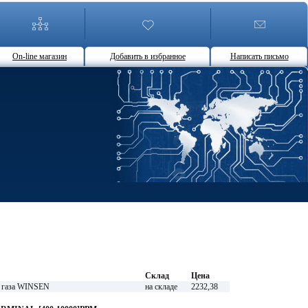
On-line магазин
Добавить в избранное
Написать письмо
Склад
Цена
 газа WINSEN
на складе
2232,38