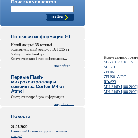
Поиск компонентов
Полезная информация:80
Новый мощный 35-ваттный
толстопленочный резистор D2TO35 от
Vishay Intertechnology
Кроме данного товар
Смотрите подробную информацию...
ME2-CH2O-16x15
подробнее ...
ME3-HF
ZPH02
Первые Flash-
ZPHS01-VOC
микроконтроллеры
RD-623
семейства Cortex-M4 от
MH-Z19D-[400-2000
Atmel
MH-Z19D-[400-2000
Смотрите подробную информацию...
подробнее ...
Новости
28.05.2020
Внимание! График отгрузки с нашего
склада!