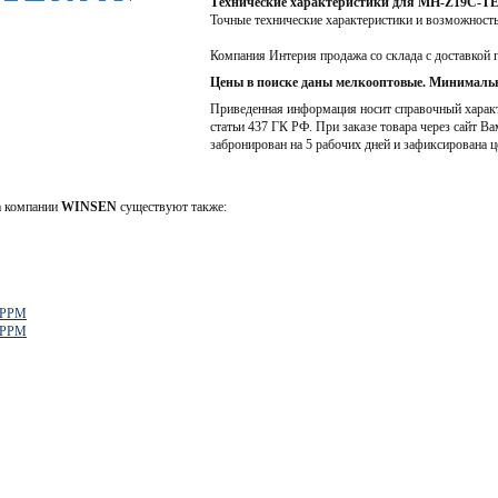
Технические характеристики для MH-Z19C-T
Точные технические характеристики и возможност
Компания Интерия продажа со склада с доставкой 
Цены в поиске даны мелкооптовые. Минимальн
Приведенная информация носит справочный характе
статьи 437 ГК РФ. При заказе товара через сайт Ва
забронирован на 5 рабочих дней и зафиксирована ц
а компании
WINSEN
существуют также:
]PPM
]PPM