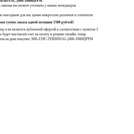
ERMINAL-[400-10000]PPM
ь замены вы можете уточнить у наших менеджеров
по выгодным для вас ценам микросхем разъемов и элементов.
ая сумма заказа одной позиции 1500 рублей!
р и не является публичной офертой в соответствии с пунктом 2
м будет выставлен счет на оплату в режиме онлайн, товар
ена на день покупки
. MH-Z19C-TERMINAL-[400-10000]PPM