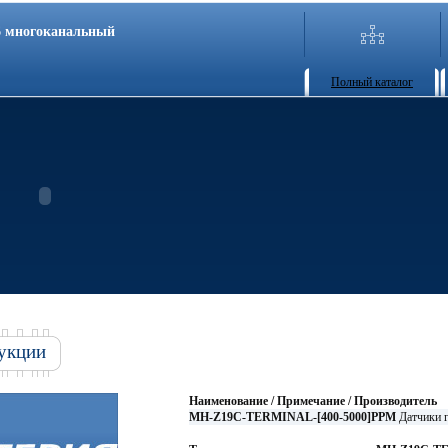
86 многоканальный
Полный каталог
укции
Наименование / Примечание / Производитель
MH-Z19C-TERMINAL-[400-5000]PPM
Датчики 