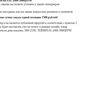
ERMINAL-[400-5000]PPM
ь замены вы можете уточнить у наших менеджеров
по выгодным для вас ценам микросхем разъемов и элементов.
ая сумма заказа одной позиции 1500 рублей!
р и не является публичной офертой в соответствии с пунктом 2
м будет выставлен счет на оплату в режиме онлайн, товар
ена на день покупки
. MH-Z19C-TERMINAL-[400-5000]PPM