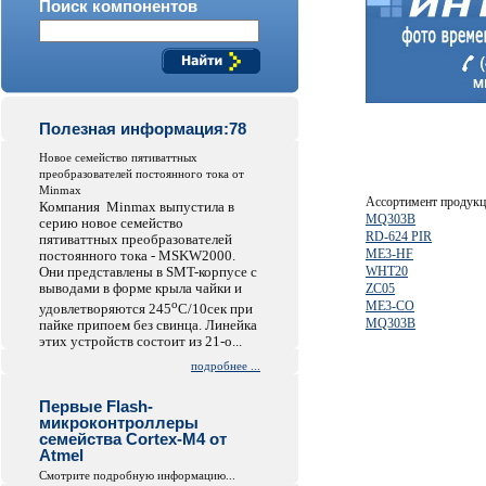
Поиск компонентов
Полезная информация:78
Hовое семейство пятиваттных
преобразователей постоянного тока от
Minmax
Ассортимент продук
Компания Minmax выпустила в
MQ303B
серию новое семейство
RD-624 PIR
пятиваттных преобразователей
ME3-HF
постоянного тока - MSKW2000.
Они представлены в SMT-корпусе с
WHT20
выводами в форме крыла чайки и
ZC05
o
ME3-CO
удовлетворяются 245
C/10сек при
MQ303B
пайке припоем без свинца. Линейка
этих устройств состоит из 21-о...
подробнее ...
Первые Flash-
микроконтроллеры
семейства Cortex-M4 от
Atmel
Смотрите подробную информацию...