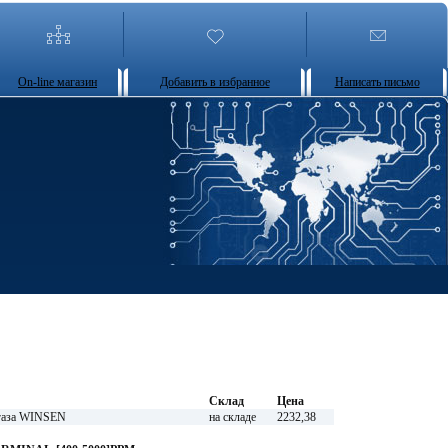
On-line магазин
Добавить в избранное
Написать письмо
Склад
Цена
газа WINSEN
на складе
2232,38