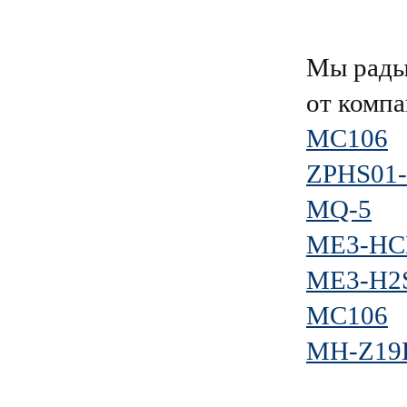
Мы рады
от комп
MC106
ZPHS01
MQ-5
ME3-HC
ME3-H2
MC106
MH-Z19E