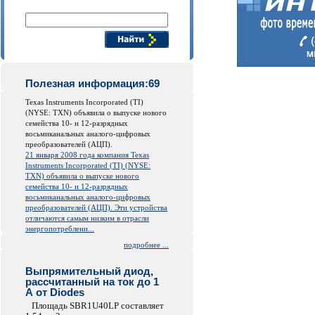
Поиск компонентов
Полезная информация:69
Texas Instruments Incorporated (TI)
(NYSE: TXN) объявила о выпуске нового
семейства 10- и 12-разрядных
восьмиканальных аналого-цифровых
преобразователей (АЦП).
21 января 2008 года компания Texas
Instruments Incorporated (TI) (NYSE:
TXN) объявила о выпуске нового
семейства 10- и 12-разрядных
восьмиканальных аналого-цифровых
преобразователей (АЦП). Эти устройства
отличаются самым низким в отрасли
энергопотреблени...
подробнее ...
Выпрямительный диод,
рассчитанный на ток до 1
А от Diodes
Площадь SBR1U40LP составляет