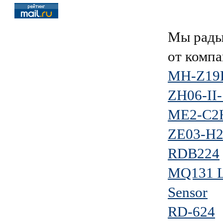
Мы рады
от комп
MH-Z19D
ZH06-II
ME2-C2
ZE03-H
RDB224
MQ131 L
Sensor
RD-624