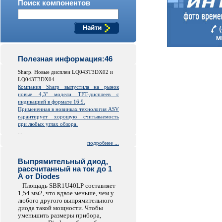
Поиск компонентов
Полезная информация:46
Sharp. Новые дисплеи LQ043T3DX02 и
LQ043T3DX04
Компания Sharp выпустила на рынок
новые 4,3" модели TFT-дисплеев с
индикацией в формате 16:9.
Примененная в новинках технология ASV
гарантирует хорошую считываемость
при любых углах обзора.
...
подробнее ...
Выпрямительный диод,
рассчитанный на ток до 1
А от Diodes
Площадь SBR1U40LP составляет
1,54 мм2, что вдвое меньше, чем у
любого другого выпрямительного
диода такой мощности. Чтобы
уменьшить размеры прибора,