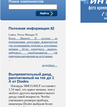
Поиск компонентов
Полезная информация:42
Lattice. Power Manager II
Power Manager II состоит из
прецизионных пороговых компараторов
для отслеживания проблем в источниках
питания, 10-ти разрядного аналого-
цифрового преобразователя для
измерения напряжения на источниках,
...
подробнее ...
Выпрямительный диод,
рассчитанный на ток до 1
А от Diodes
Площадь SBR1U40LP составляет
1,54 мм2, что вдвое меньше, чем у
любого другого выпрямительного
диода такой мощности. Чтобы
уменьшить размеры прибора,
инженеры Diodes выбрали более