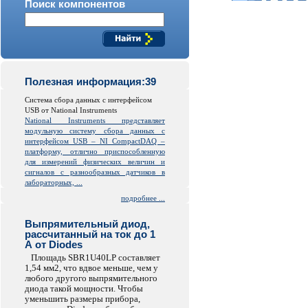
Поиск компонентов
Полезная информация:39
Система сбора данных с интерфейсом
USB от National Instruments
National Instruments представляет
модульную систему сбора данных с
интерфейсом USB – NI CompactDAQ –
платформу, отлично приспособленную
для измерений физических величин и
сигналов с разнообразных датчиков в
лабораторных, ...
подробнее ...
Выпрямительный диод,
рассчитанный на ток до 1
А от Diodes
Площадь SBR1U40LP составляет
1,54 мм2, что вдвое меньше, чем у
любого другого выпрямительного
диода такой мощности. Чтобы
уменьшить размеры прибора,