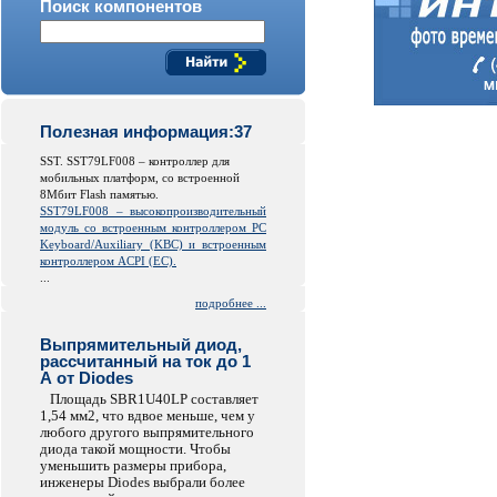
Поиск компонентов
Полезная информация:37
SST. SST79LF008 – контроллер для
мобильных платформ, со встроенной
8Мбит Flash памятью.
SST79LF008 – высокопроизводительный
модуль со встроенным контроллером PC
Keyboard/Auxiliary (KBC) и встроенным
контроллером ACPI (EC).
...
подробнее ...
Выпрямительный диод,
рассчитанный на ток до 1
А от Diodes
Площадь SBR1U40LP составляет
1,54 мм2, что вдвое меньше, чем у
любого другого выпрямительного
диода такой мощности. Чтобы
уменьшить размеры прибора,
инженеры Diodes выбрали более