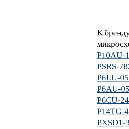
К брен
микросх
P10AU-
PSRS-7
P6LU-0
P6AU-0
P6CU-2
P14TG-4
PXSD1-