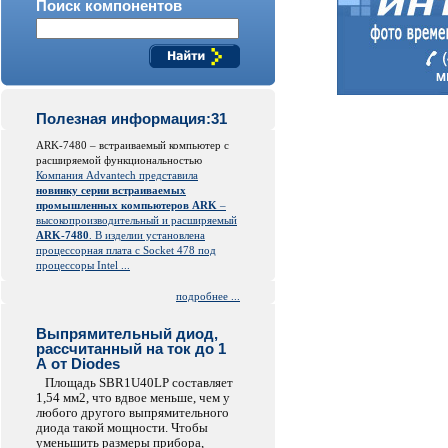
Поиск компонентов
Полезная информация:31
ARK-7480 – встраиваемый компьютер с
расширяемой функциональностью
Компания Advantech представила
новинку серии встраиваемых
промышленных компьютеров ARK
–
высокопроизводительный и расширяемый
ARK-7480
. В изделии установлена
процессорная плата с Socket 478 под
процессоры Intel ...
подробнее ...
Выпрямительный диод,
рассчитанный на ток до 1
А от Diodes
Площадь SBR1U40LP составляет
1,54 мм2, что вдвое меньше, чем у
любого другого выпрямительного
диода такой мощности. Чтобы
уменьшить размеры прибора,