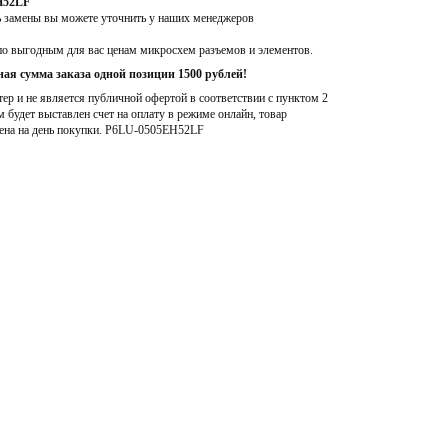
H52LF
ь замены вы можете уточнить у наших менеджеров
по выгодным для вас ценам микросхем разъемов и элементов.
ая сумма заказа одной позиции 1500 рублей!
р и не является публичной офертой в соответствии с пунктом 2
м будет выставлен счет на оплату в режиме онлайн, товар
ена на день покупки
. P6LU-0505EH52LF