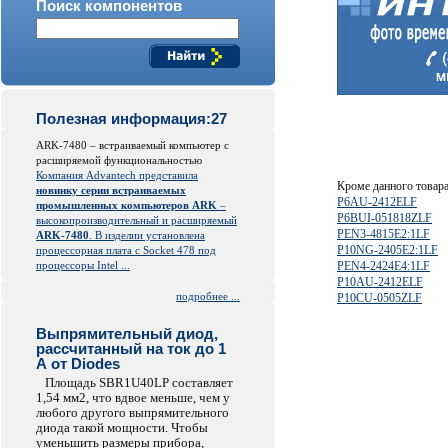
Поиск компонентов
Полезная информация:27
ARK-7480 – встраиваемый компьютер с
расширяемой функциональностью
Компания Advantech представила
Кроме данного товар
новинку серии встраиваемых
P6AU-2412ELF
промышленных компьютеров ARK
–
P6BUI-051818ZLF
высокопроизводительный и расширяемый
PEN3-4815E2:1LF
ARK-7480
. В изделии установлена
P10NG-2405E2:1LF
процессорная плата с Socket 478 под
процессоры Intel ...
PEN4-2424E4:1LF
P10AU-2412ELF
подробнее ...
P10CU-0505ZLF
Выпрямительный диод,
рассчитанный на ток до 1
А от Diodes
Площадь SBR1U40LP составляет
1,54 мм2, что вдвое меньше, чем у
любого другого выпрямительного
диода такой мощности. Чтобы
уменьшить размеры прибора,