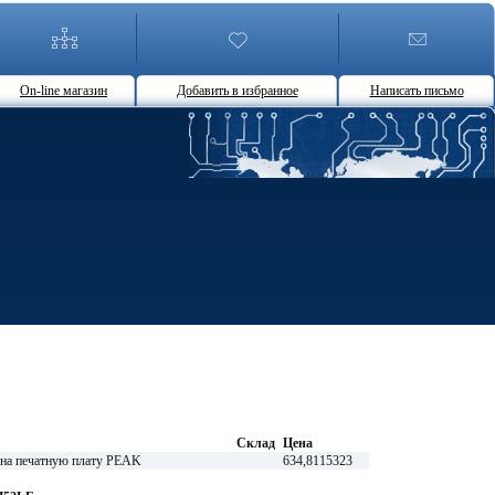
On-line магазин
Добавить в избранное
Написать письмо
Склад
Цена
 на печатную плату PEAK
634,8115323