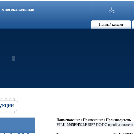
86 многоканальный
Полный каталог
укции
Наименование / Примечание / Производитель
P6LU-0505EH52LF
SIP7 DC/DC преобразователи