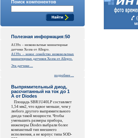
Поиск компонентов
Полезная информация:50
A139x – низковольтные миниатюрные
датчики Холла от Allegro.
A139x – новое семейство низковольтных
миниатюрных датчиков Холла от Allegro.
Эта датчики ...
подробнее ...
Выпрямительный диод,
рассчитанный на ток до 1
А от Diodes
Площадь SBR1U40LP составляет
1,54 мм2, что вдвое меньше, чем у
любого другого выпрямительного
диода такой мощности. Чтобы
уменьшить размеры прибора,
инженеры Diodes выбрали более
компактный тип внешнего
исполнения, а не корпус типа SOD-