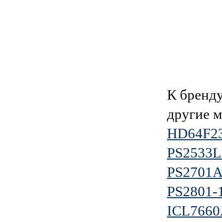
К брен
другие 
HD64F2
PS2533L
PS2701A
PS2801-
ICL766