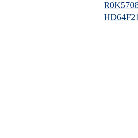
R0K570
HD64F2