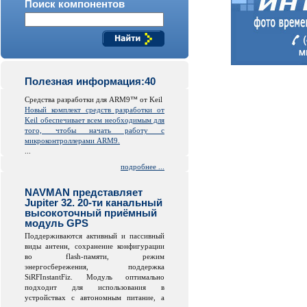
Поиск компонентов
Полезная информация:40
Средства разработки для ARM9™ от Keil
Новый комплект средств разработки от
Keil обеспечивает всем необходимым для
того, чтобы начать работу с
микроконтроллерами ARM9.
...
подробнее ...
NAVMAN представляет
Jupiter 32. 20-ти канальный
высокоточный приёмный
модуль GPS
Поддерживаются активный и пассивный
виды антенн, сохранение конфигурации
во
flash
-памяти, режим
энергосбережения, поддержка
SiRFInstantFiz. Модуль оптимально
подходит для использования в
устройствах с автономным питание, а