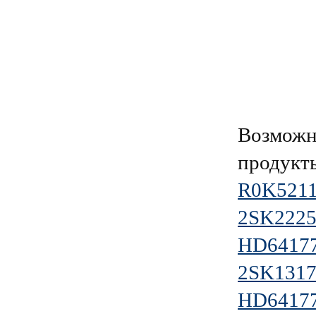
Возможн
продукт
R0K521
2SK2225
HD6417
2SK1317
HD6417