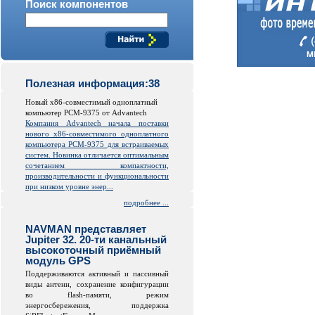
Поиск компонентов
Полезная информация:38
Новый x86-совместимый одноплатный
компьютер PCM-9375 от Advantech
Компания Advantech начала поставки
нового x86-совместимого одноплатного
компьютера PCM-9375 для встраиваемых
систем. Новинка отличается оптимальным
сочетанием компактности,
производительности и функциональности
при низком уровне энер...
подробнее ...
NAVMAN представляет
Jupiter 32. 20-ти канальный
высокоточный приёмный
модуль GPS
Поддерживаются активный и пассивный
виды антенн, сохранение конфигурации
во
flash
-памяти, режим
энергосбережения, поддержка