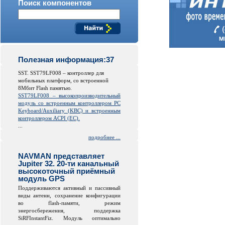
Поиск компонентов
Полезная информация:37
SST. SST79LF008 – контроллер для
мобильных платформ, со встроенной
8Мбит Flash памятью.
SST79LF008 – высокопроизводительный
модуль со встроенным контроллером PC
Keyboard/Auxiliary (KBC) и встроенным
контроллером ACPI (EC).
...
подробнее ...
NAVMAN представляет
Jupiter 32. 20-ти канальный
высокоточный приёмный
модуль GPS
Поддерживаются активный и пассивный
виды антенн, сохранение конфигурации
во
flash
-памяти, режим
энергосбережения, поддержка
SiRFInstantFiz. Модуль оптимально