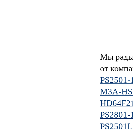
Мы рады
от комп
PS2501-
M3A-HS
HD64F2
PS2801-
PS2501L