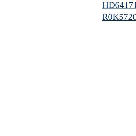
HD6417
R0K572