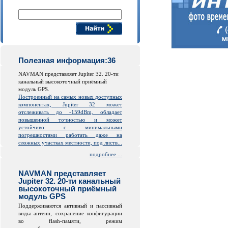
Поиск компонентов
Полезная информация:36
NAVMAN представляет Jupiter 32. 20-ти
канальный высокоточный приёмный
модуль GPS.
Построенный на самых новых доступных
компонентах, Jupiter 32 может
отслеживать до -159dBm, обладает
повышенной точностью и может
устойчиво с минимальными
погрешностями работать даже на
сложных участках местности, под листв...
подробнее ...
NAVMAN представляет
Jupiter 32. 20-ти канальный
высокоточный приёмный
модуль GPS
Поддерживаются активный и пассивный
виды антенн, сохранение конфигурации
во
flash
-памяти, режим