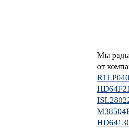
Мы рады
от комп
R1LP04
HD64F2
ISL280
M38504
HD6413