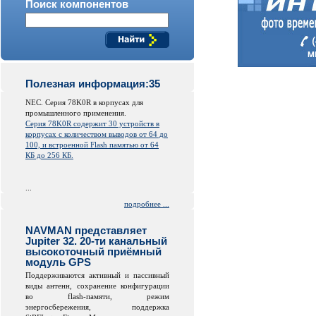
Поиск компонентов
Полезная информация:35
NEC. Серия 78K0R в корпусах для
промышленного применения.
Серия 78K0R содержит 30 устройств в
корпусах с количеством выводов от 64 до
100, и встроенной
Flash
памятью от 64
КБ до 256 КБ.
...
подробнее ...
NAVMAN представляет
Jupiter 32. 20-ти канальный
высокоточный приёмный
модуль GPS
Поддерживаются активный и пассивный
виды антенн, сохранение конфигурации
во
flash
-памяти, режим
энергосбережения, поддержка