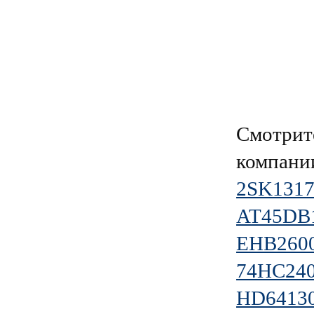
Смотрит
компан
2SK1317
AT45DB
EHB260
74HC24
HD6413