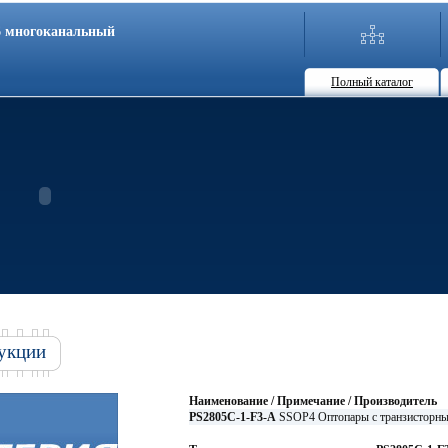
86 многоканальный
Полный каталог
укции
Наименование / Примечание / Производитель
PS2805C-1-F3-A
SSOP4 Оптопары с транзистор