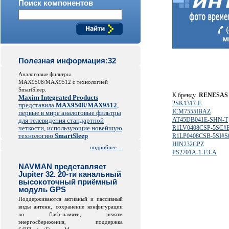
Поиск компонентов
Полезная информация:32
Аналоговые фильтры
MAX9508/MAX9512 с технологией
SmartSleep.
К бренду
RENESAS
Maxim Integrated Products
2SK1317-E
представила
MAX9508/MAX9512
,
ICM7555IBAZ
первые в мире аналоговые фильтры
AT45DB041E-SHN-T
для телевидения стандартной
четкости, использующие новейшую
R1LV0408CSP-5SC#
технологию
SmartSleep
R1LP0408CSB-5SI#S
HIN232CPZ
подробнее ...
PS2701A-1-F3-A
NAVMAN представляет
Jupiter 32. 20-ти канальный
высокоточный приёмный
модуль GPS
Поддерживаются активный и пассивный
виды антенн, сохранение конфигурации
во
flash
-памяти, режим
энергосбережения, поддержка