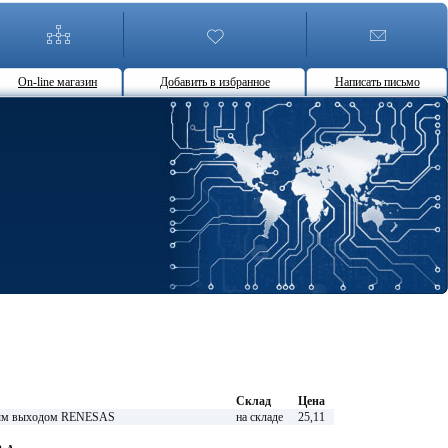
On-line магазин
Добавить в избранное
Написать письмо
Склад
Цена
ным выходом RENESAS
на складе
25,11