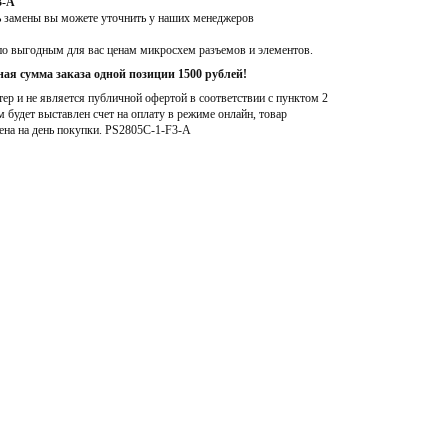
3-A
ь замены вы можете уточнить у наших менеджеров
по выгодным для вас ценам микросхем разъемов и элементов.
ая сумма заказа одной позиции 1500 рублей!
р и не является публичной офертой в соответствии с пунктом 2
м будет выставлен счет на оплату в режиме онлайн, товар
ена на день покупки
. PS2805C-1-F3-A