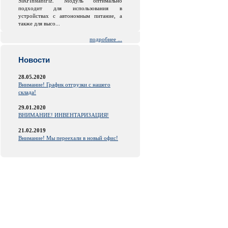
SiRFInstantFiz. Модуль оптимально
подходит для использования в
устройствах с автономным питание, а
также для высо...
подробнее ...
Новости
28.05.2020
Внимание! График отгрузки с нашего
склада!
29.01.2020
ВНИМАНИЕ! ИНВЕНТАРИЗАЦИЯ!
21.02.2019
Внимание! Мы переехали в новый офис!