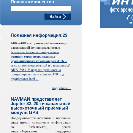
Поиск компонентов
Полезная информация:29
ARK-7480 – встраиваемый компьютер с
расширяемой функциональностью
Компания Advantech представила
новинку серии встраиваемых
промышленных компьютеров ARK
–
высокопроизводительный и расширяемый
ARK-7480
. В изделии установлена
процессорная плата с Socket 478 под
процессоры Intel ...
подробнее ...
NAVMAN представляет
Jupiter 32. 20-ти канальный
высокоточный приёмный
модуль GPS
Поддерживаются активный и пассивный
виды антенн, сохранение конфигурации
во
flash
-памяти, режим
энергосбережения, поддержка