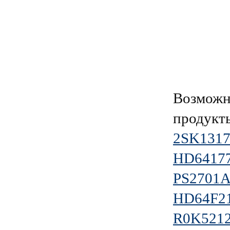
Возможн
продукт
2SK1317
HD6417
PS2701A
HD64F2
R0K521