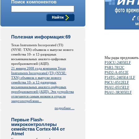
Поиск компонентов
Полезная информация:69
Texas Instruments Incorporated (TI)
(NYSE: TXN) объявила о выпуске нового
семейства 10- и 12-разрядных
Мы рады предложить 
восьмиканальных аналого-цифровых
P10CU-2405ELF
преобразователей (АЦП).
PSR1-7812C
21 января 2008 года компания Texas
PSD2-A-0512E
Instruments Incorporated (TI) (NYSE:
P14TG-2405E4:1LF
TXN) объявила о выпуске нового
семейства 10- и 12-разрядных
P6CU-0512ELF
восьмиканальных аналого-цифровых
P6AU-0515ELF
преобразователей (АЦП). Эти устройства
P6AU-3R305ELF
отличаются самым низким в отрасли
энергопотреблени...
подробнее ...
Первые Flash-
микроконтроллеры
семейства Cortex-M4 от
Atmel