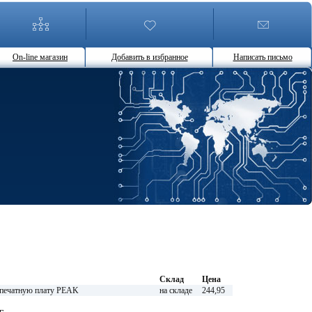
On-line магазин
Добавить в избранное
Написать письмо
Склад
Цена
печатную плату PEAK
на складе
244,95