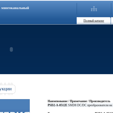
86 многоканальный
Полный каталог
укции
Наименование / Примечание / Производитель
PSD2-A-0512E
SMD8 DC/DC преобразователи на 