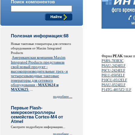
Поиск компонентов
Полезная информация:68
Новые тактовые генераторы для сетевого
оборудования от Maxim Integrated
Products
Фирма
PEAK
также п
Американская компания Maxim
PSRS-783R3C
Integrated Products представила
P6AU-2424ELF
свой новый продукт -
P6CU-2424ELF
высокопроизводительные трех- и
P6LU-0505ELF
четырехвыводные тактовые
генераторы для сетевого
P10CU-0512ELF
оборудования -
MAX3624 и
P6AU-0524ELF
MAX3625
.
...
P14TG-4815Z2:1LF
подробнее ...
Первые Flash-
микроконтроллеры
семейства Cortex-M4 от
Atmel
Смотрите подробную информацию...
подробнее ...