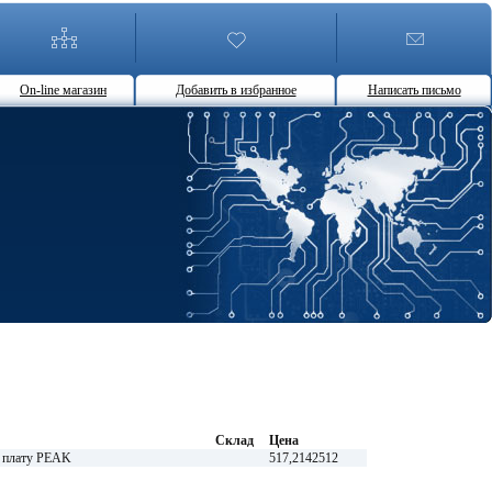
On-line магазин
Добавить в избранное
Написать письмо
Склад
Цена
ю плату PEAK
517,2142512