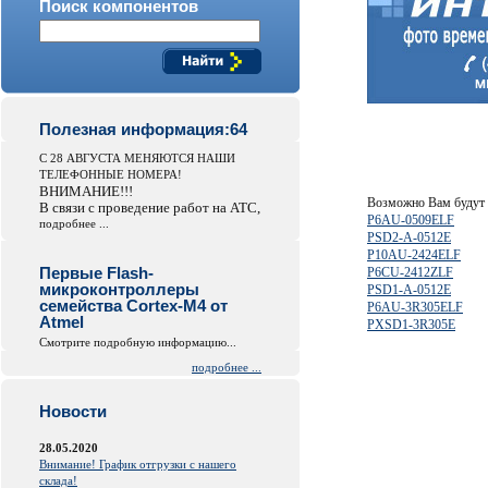
Поиск компонентов
Полезная информация:64
С 28 АВГУСТА МЕНЯЮТСЯ НАШИ
ТЕЛЕФОННЫЕ НОМЕРА!
ВНИМАНИЕ!!!
Возможно Вам будут 
В связи с проведение работ на АТС,
P6AU-0509ELF
подробнее ...
PSD2-A-0512E
P10AU-2424ELF
Первые Flash-
P6CU-2412ZLF
микроконтроллеры
PSD1-A-0512E
семейства Cortex-M4 от
P6AU-3R305ELF
Atmel
PXSD1-3R305E
Смотрите подробную информацию...
подробнее ...
Новости
28.05.2020
Внимание! График отгрузки с нашего
склада!