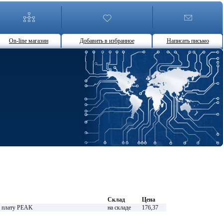
On-line магазин
Добавить в избранное
Написать письмо
Склад
Цена
ю плату PEAK
на складе
176,37