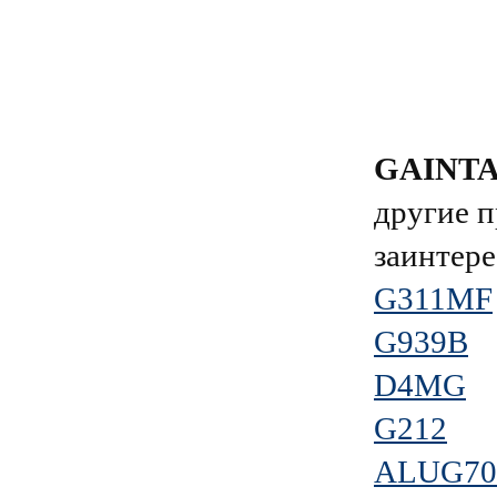
GAINT
другие п
заинтере
G311MF
G939B
D4MG
G212
ALUG70