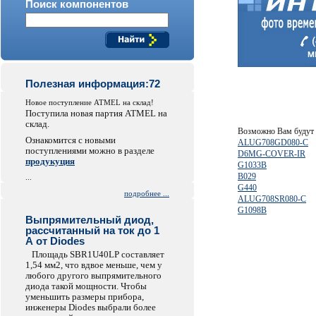
Поиск компонентов
Полезная информация:72
Новое поступление ATMEL на склад!
Поступила новая партия ATMEL на
склад.
Возможно Вам будут 
Ознакомится с новыми
ALUG708GD080-C
поступлениями можно в разделе
D6MG-COVER-IR
продукуция
G1033B
B029
...
G440
подробнее ...
ALUG708SR080-C
G1098B
Выпрямительный диод,
рассчитанный на ток до 1
А от Diodes
Площадь SBR1U40LP составляет
1,54 мм2, что вдвое меньше, чем у
любого другого выпрямительного
диода такой мощности. Чтобы
уменьшить размеры прибора,
инженеры Diodes выбрали более