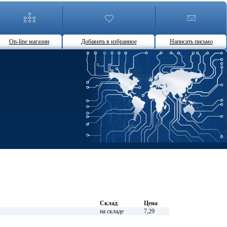
On-line магазин
Добавить в избранное
Написать письмо
Склад
Цена
на складе
7,29