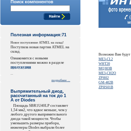
Поиск компонентов
Полезная информация:71
Новое поступление ATMEL на склад!
Поступила новая партия ATMEL на
склад.
Возможно Вам будут 
Ознакомится с новыми
ME3-CL2
поступлениями можно в разделе
WHT20
продукуция
MQ303B
ME3-CH2O
...
ZPH02
подробнее ...
GM-402B
ZPHS01B
Выпрямительный диод,
рассчитанный на ток до 1
А от Diodes
Площадь SBR1U40LP составляет
1,54 мм2, что вдвое меньше, чем у
любого другого выпрямительного
диода такой мощности. Чтобы
уменьшить размеры прибора,
инженеры Diodes выбрали более