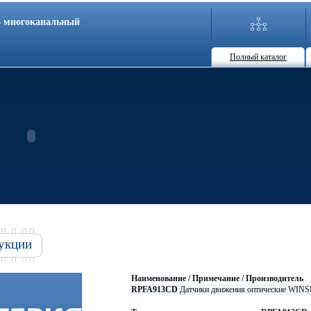
86 многоканальный
Полный каталог
укции
Наименование / Примечание / Производитель
RPFA913CD
Датчики движения оптические WIN