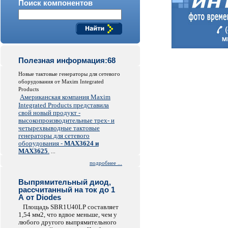
Поиск компонентов
Полезная информация:68
Новые тактовые генераторы для сетевого
оборудования от Maxim Integrated
Products
Американская компания Maxim
Integrated Products представила
свой новый продукт -
высокопроизводительные трех- и
четырехвыводные тактовые
генераторы для сетевого
оборудования -
MAX3624 и
MAX3625
.
...
подробнее ...
Выпрямительный диод,
рассчитанный на ток до 1
А от Diodes
Площадь SBR1U40LP составляет
1,54 мм2, что вдвое меньше, чем у
любого другого выпрямительного