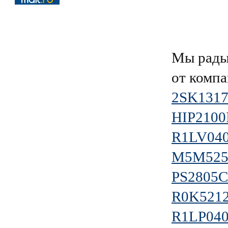
Мы рады
от комп
2SK1317
HIP2100
R1LV04
M5M525
PS2805C
R0K521
R1LP040