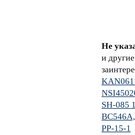
Не указ
и другие
заинтере
KAN0611
NSI450
SH-085 
BC546A,
РР-15-1