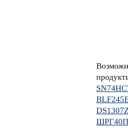
Возможн
продукт
SN74HC
BLF245B
DS1307
ШРГ40П