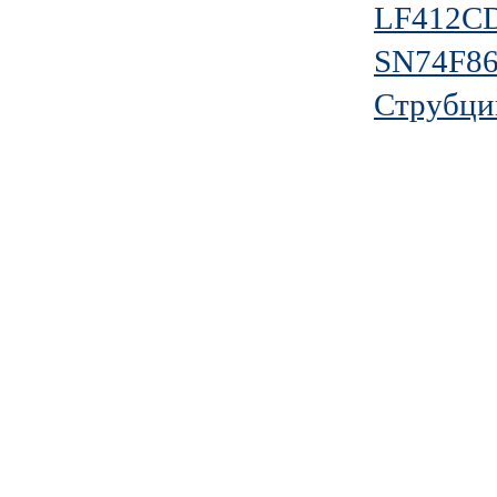
LF412C
SN74F8
Струбци