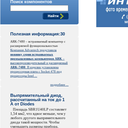
Поиск компонентов
Полезная информация:30
ARK-7480 – встраиваемый компьютер с
расширяемой функциональностью
Компания Advantech представила
новинку серии встраиваемых
промышленных компьютеров ARK
–
высокопроизводительный и расширяемый
ARK-7480
. В изделии установлена
процессорная плата с Socket 478 под
процессоры Intel ...
подробнее ...
Выпрямительный диод,
рассчитанный на ток до 1
А от Diodes
Площадь SBR1U40LP составляет
1,54 мм2, что вдвое меньше, чем у
любого другого выпрямительного
диода такой мощности. Чтобы
уменьшить размеры прибора,