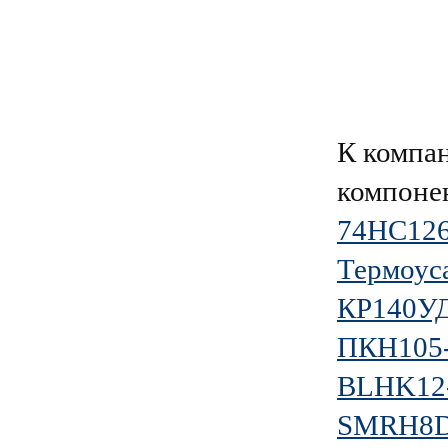
К компа
компоне
74HC126
Термоус
КР140УД
ПКН105-
BLHK12
SMRH8D