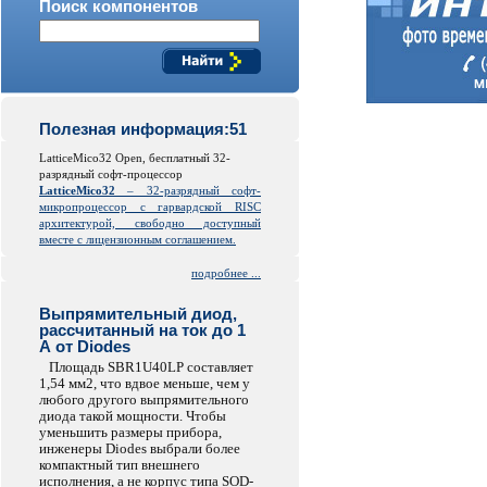
Поиск компонентов
Полезная информация:51
LatticeMico32 Open, бесплатный 32-
разрядный софт-процессор
LatticeMico32
– 32-разрядный софт-
микропроцессор с гарвардской
RISC
архитектурой, свободно доступный
вместе с лицензионным соглашением.
подробнее ...
Выпрямительный диод,
рассчитанный на ток до 1
А от Diodes
Площадь SBR1U40LP составляет
1,54 мм2, что вдвое меньше, чем у
любого другого выпрямительного
диода такой мощности. Чтобы
уменьшить размеры прибора,
инженеры Diodes выбрали более
компактный тип внешнего
исполнения, а не корпус типа SOD-