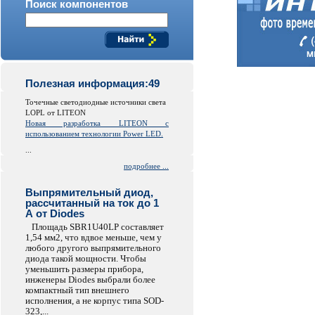
Поиск компонентов
Полезная информация:49
Точечные светодиодные источники света
LOPL от LITEON
Новая разработка LITEON с
использованием технологии Power LED.
...
подробнее ...
Выпрямительный диод,
рассчитанный на ток до 1
А от Diodes
Площадь SBR1U40LP составляет
1,54 мм2, что вдвое меньше, чем у
любого другого выпрямительного
диода такой мощности. Чтобы
уменьшить размеры прибора,
инженеры Diodes выбрали более
компактный тип внешнего
исполнения, а не корпус типа SOD-
323,...