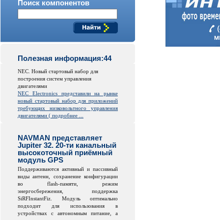
Поиск компонентов
Полезная информация:44
NEC. Новый стартовый набор для
построения систем управления
двигателями
NEC
Electronics
представили на рынке
новый стартовый набор для приложений
требующих низковольтного управления
двигателями (
подробнее ...
NAVMAN представляет
Jupiter 32. 20-ти канальный
высокоточный приёмный
модуль GPS
Поддерживаются активный и пассивный
виды антенн, сохранение конфигурации
во
flash
-памяти, режим
энергосбережения, поддержка
SiRFInstantFiz. Модуль оптимально
подходит для использования в
устройствах с автономным питание, а