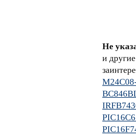
Не указ
и другие
заинтере
M24C08
BC846B
IRFB74
PIC16C6
PIC16F7