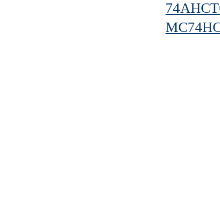
74AHCT
MC74H