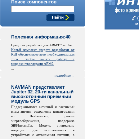
Поиск компонентов
Полезная информация:40
Средства разработки для ARM9™ от Keil
Новый комплект средств разработки от
Keil обеспечивает всем необходимым для
того, чтобы начать работу с
микроконтроллерами ARM9.
...
подробнее ...
NAVMAN представляет
Jupiter 32. 20-ти канальный
высокоточный приёмный
модуль GPS
Поддерживаются активный и пассивный
виды антенн, сохранение конфигурации
во
flash
-памяти, режим
энергосбережения, поддержка
SiRFInstantFiz. Модуль оптимально
подходит для использования в
устройствах с автономным питание, а