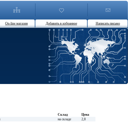
On-line магазин
Добавить в избранное
Написать письмо
Склад
Цена
н
на складе
2,8