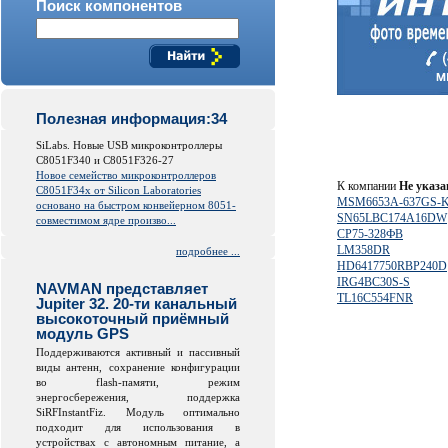
Поиск компонентов
Полезная информация:34
SiLabs. Новые USB микроконтроллеры
C8051F340 и C8051F326-27
Новое семейство микроконтроллеров
К компании
Не указа
C8051F34x от
Silicon
Laboratories
MSM6653A-637GS-
основано на быстром конвейерном 8051-
SN65LBC174A16DW
совместимом ядре произво...
СР75-328ФВ
LM358DR
подробнее ...
HD6417750RBP240D
IRG4BC30S-S
NAVMAN представляет
TL16C554FNR
Jupiter 32. 20-ти канальный
высокоточный приёмный
модуль GPS
Поддерживаются активный и пассивный
виды антенн, сохранение конфигурации
во
flash
-памяти, режим
энергосбережения, поддержка
SiRFInstantFiz. Модуль оптимально
подходит для использования в
устройствах с автономным питание, а