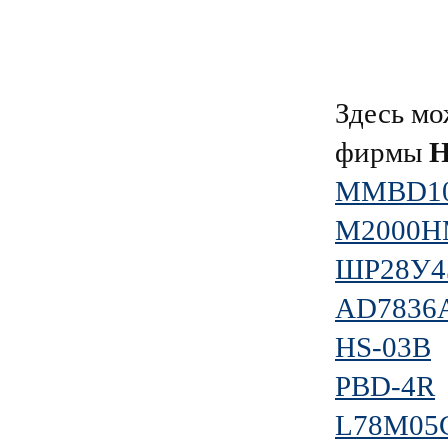
Здесь мо
фирмы
Н
MMBD10
М2000НМ
ШР28У4
AD7836
HS-03B
PBD-4R
L78M05