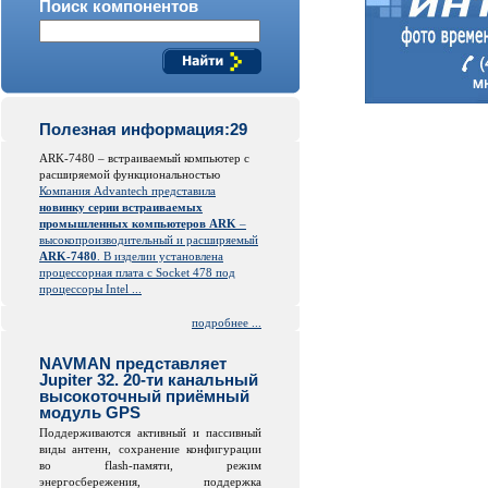
Поиск компонентов
Полезная информация:29
ARK-7480 – встраиваемый компьютер с
расширяемой функциональностью
Компания Advantech представила
новинку серии встраиваемых
промышленных компьютеров ARK
–
высокопроизводительный и расширяемый
ARK-7480
. В изделии установлена
процессорная плата с Socket 478 под
процессоры Intel ...
подробнее ...
NAVMAN представляет
Jupiter 32. 20-ти канальный
высокоточный приёмный
модуль GPS
Поддерживаются активный и пассивный
виды антенн, сохранение конфигурации
во
flash
-памяти, режим
энергосбережения, поддержка