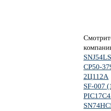
Смотрит
компан
SNJ54LS
СР50-3
2Ц112А
SF-007 (
PIC17C4
SN74HC