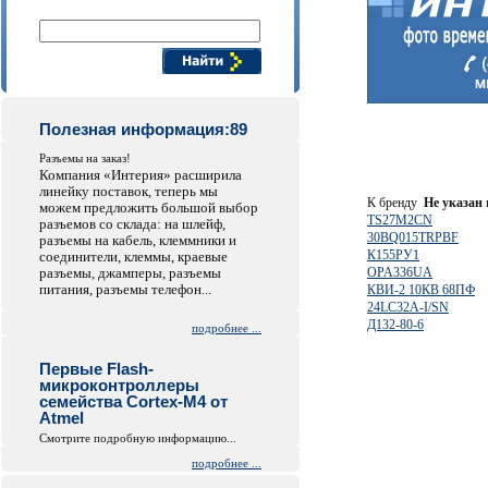
Поиск компонентов
Полезная информация:89
Разъемы на заказ!
Компания «Интерия» расширила
линейку поставок, теперь мы
К бренду
Не указан
можем предложить большой выбор
TS27M2CN
разъемов со склада: на шлейф,
30BQ015TRPBF
разъемы на кабель, клеммники и
К155РУ1
соединители, клеммы, краевые
разъемы, джамперы, разъемы
OPA336UA
питания, разъемы телефон...
КВИ-2 10КВ 68ПФ
24LC32A-I/SN
Д132-80-6
подробнее ...
Первые Flash-
микроконтроллеры
семейства Cortex-M4 от
Atmel
Смотрите подробную информацию...
подробнее ...