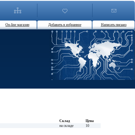
On-line магазин
Добавить в избранное
Написать письмо
Склад
Цена
на складе
10