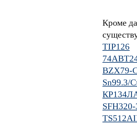
Кроме д
существ
TIP126
74ABT24
BZX79-C
Sn99.3/C
КР134Л
SFH320-
TS512A