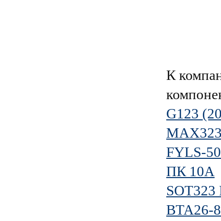
К компа
компоне
G123 (2
MAX32
FYLS-5
ПК 10А
SOT323
BTA26-8